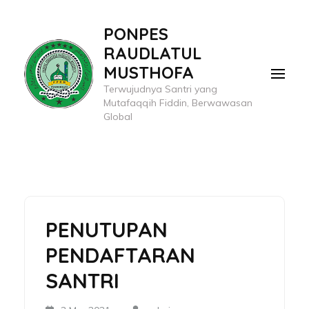
Lompat
PONPES
ke
RAUDLATUL
konten
MUSTHOFA
(Tekan
Terwujudnya Santri yang
Enter)
Mutafaqqih Fiddin, Berwawasan
Global
PENUTUPAN
PENDAFTARAN
SANTRI