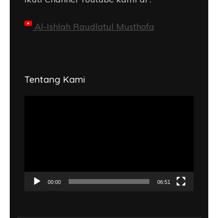
Al-Ishlah Raudlatul Musthofa
Tentang Kami
Pemutar
Video
00:00
06:51