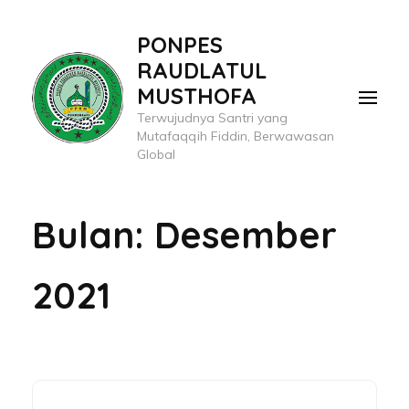
Lompat
PONPES
ke
RAUDLATUL
konten
MUSTHOFA
(Tekan
Terwujudnya Santri yang
Enter)
Mutafaqqih Fiddin, Berwawasan
Global
Bulan:
Desember
2021