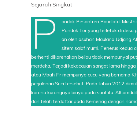
Sejarah Singkat
P
ondok Pesantren Raudlatul Mustho
Pondok Lor yang terletak di desa 
an oleh asuhan Maulana Udjang A
sitem salaf murni. Penerus kedua 
berhenti dikarenakan beliau tidak mempunyai put
merdeka. Terjadi kekacauan sangat lama hingga
atau Mbah Fir mempunya cucu yang bernama KH. 
perjalanan Suci tersebut. Pada tahun 2012 dimu
karena kurangnya biaya pada saat itu. Alhamdul
dan telah terdaftar pada Kemenag dengan nama