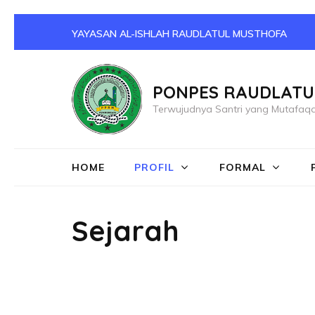
Lompat
YAYASAN AL-ISHLAH RAUDLATUL MUSTHOFA
ke
konten
(Tekan
PONPES RAUDLATU
Enter)
Terwujudnya Santri yang Mutafaqq
HOME
PROFIL
FORMAL
Sejarah