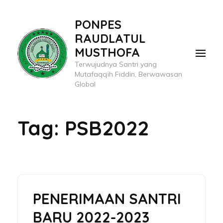
Lompat
PONPES
ke
RAUDLATUL
konten
MUSTHOFA
(Tekan
Terwujudnya Santri yang
Enter)
Mutafaqqih Fiddin, Berwawasan
Global
Tag:
PSB2022
PENERIMAAN SANTRI
BARU 2022-2023